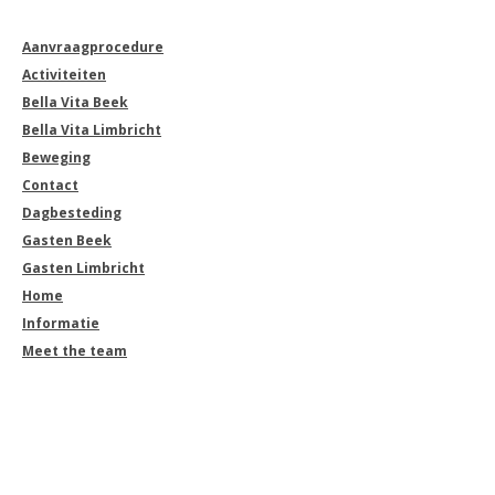
Aanvraagprocedure
Activiteiten
Bella Vita Beek
Bella Vita Limbricht
Beweging
Contact
Dagbesteding
Gasten Beek
Gasten Limbricht
Home
Informatie
Meet the team