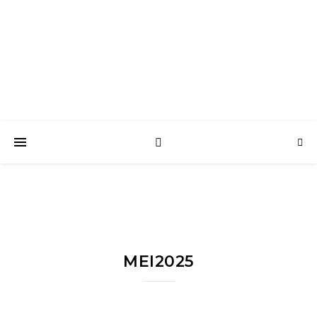
Bella Vita Nederland
Samen zijn & Samen Genieten
MEI2025