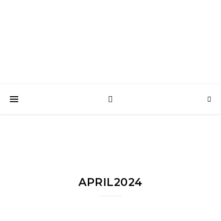
Bella Vita Nederland
Samen zijn & Samen Genieten
APRIL2024